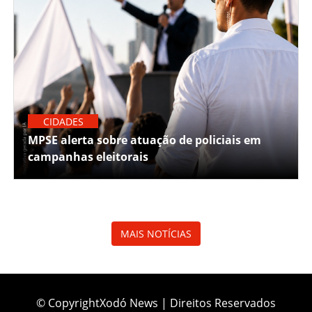
CIDADES
MPSE alerta sobre atuação de policiais em
campanhas eleitorais
MAIS NOTÍCIAS
© CopyrightXodó News | Direitos Reservados